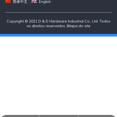
简体中文
|
English
Copyright © 2021 D & D Hardware Industrial Co., Ltd. Todos
os direitos reservados. |
Mapa do site