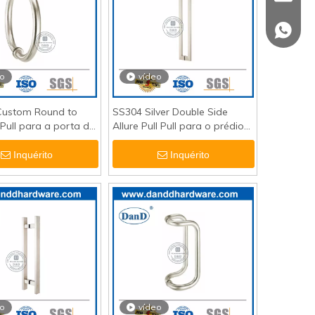
+86 139
eo
vídeo
ustom Round to
SS304 Silver Double Side
 Pull para a porta de
Allure Pull Pull para o prédio
PH008
de escritórios DDPH015
Inquérito
Inquérito
eo
vídeo