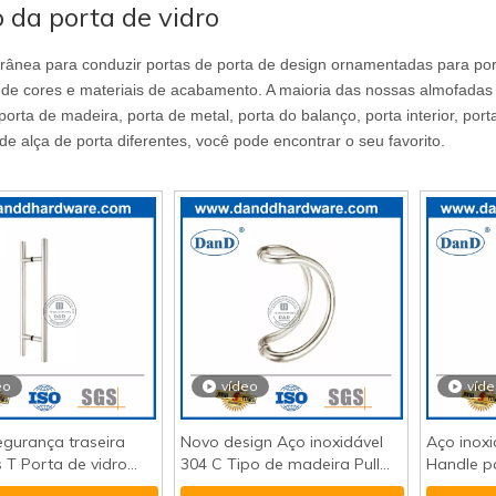
 da porta de vidro
ânea para conduzir portas de porta de design ornamentadas para port
 de cores e materiais de acabamento. A maioria das nossas almofadas 
porta de madeira, porta de metal, porta do balanço, porta interior, por
de alça de porta diferentes, você pode encontrar o seu favorito.
eo
vídeo
víd
gurança traseira
Novo design Aço inoxidável
Aço inoxi
s T Porta de vidro
304 C Tipo de madeira Pull
Handle pa
ndle-DDPH001
Handle-DDPH006
interior