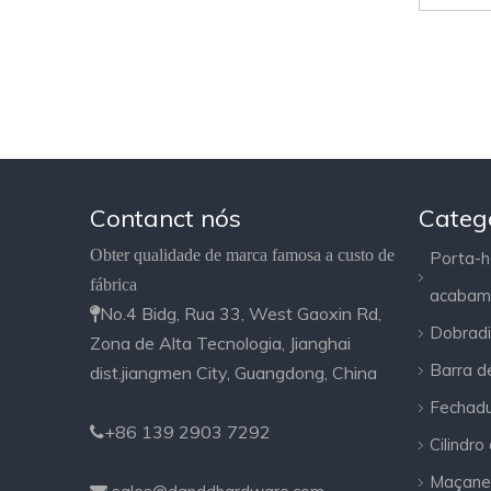
Contanct nós
Categ
Obter qualidade de marca famosa a custo de
Porta-h
fábrica
acabam
No.4 Bidg, Rua 33, West Gaoxin Rd,

Dobradi
Zona de Alta Tecnologia, Jianghai
Barra d
dist.jiangmen City, Guangdong, China
Fechadu
+86 139 2903 7292

Cilindro
Maçane