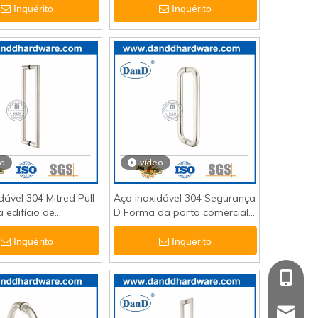
Inquérito
Inquérito
eo
vídeo
dável 304 Mitred Pull
Aço inoxidável 304 Segurança
 edifício de
D Forma da porta comercial
ios -DDPH002
puxar maçaneta-ddph007
Inquérito
Inquérito
+86 139
sales@