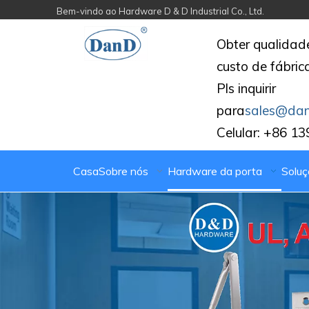
Bem-vindo ao Hardware D & D Industrial Co., Ltd.
Obter qualida
custo de fábric
Pls inquirir
para
sales@da
Celular: +86 1
Casa
Sobre nós
Hardware da porta
Soluç