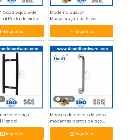
4 Squa Squa Side
Moderna Sus304
eral Porta de vidro
Manuseração de Silver
dle-DDPH016
Cranked para porta
decorativa de vidro-ddph005
Inquérito
Inquérito
eo
vídeo
mercial de aço
Manças de portas de vidro
l Handal
modernas portas de aço
inoxidável lidado com puxão
deslizante DDPH019
Inquérito
Inquérito