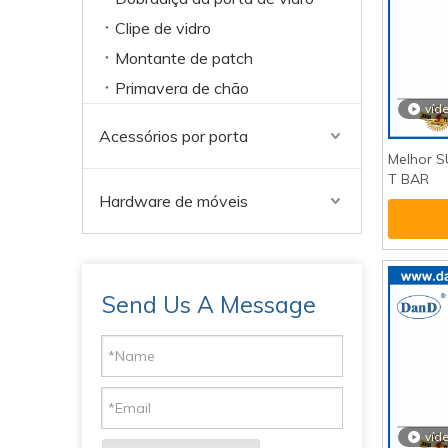
Clipe de vidro
Montante de patch
Primavera de chão
víd
Acessórios por porta
Melhor S
T BAR
Hardware de móveis
Send Us A Message
víd