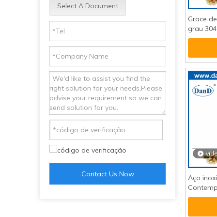
Select A Document
Grace de
grau 304
para por
ddph004
víd
Contact Us Now
Aço inoxi
Contempo
Super M