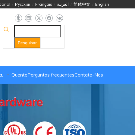
pañol
/
Pусский
/
Français
/
العربية
/
简体中文
/
English
Pesquisar
a.
Quente
Perguntas frequentes
Contate-Nos