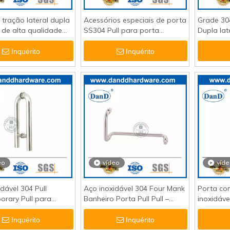
 tração lateral dupla
Acessórios especiais de porta
Grade 30
 de alta qualidade
SS304 Pull para porta
Dupla lat
ta de metal-
composta de porta-ddph009
Pull Han
Inquérito
Inquérito
eo
vídeo
víd
dável 304 Pull
Aço inoxidável 304 Four Mank
Porta co
rary Pull para
Banheiro Porta Pull Pull –
inoxidáve
arket-DDPH010
DDPH018
Inquérito
Inquérito