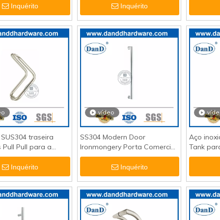
Inquérito
Inquérito
eo
vídeo
víd
 SUS304 traseira
SS304 Modern Door
Aço inoxi
 Pull Pull para a
Ironmongery Porta Comercial
Tank para
 frente DDPH012
Pull Handle-DDPH030
escritór
Inquérito
Inquérito