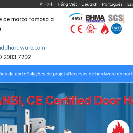
한국어
/
Tiếng Việt
/
Deutsch
/
Português
/
Es
de de marca famosa a
a
nddhardware.com
39 2903 7292
ões de porta
Soluções de projeto
Recursos de hardware da port