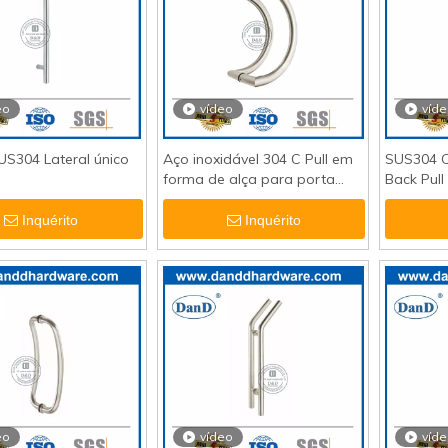
eo
vídeo
víd
US304 Lateral único
Aço inoxidável 304 C Pull em
SUS304 C
forma de alça para porta
Back Pull
comercial-DDPH003
vidro DD
Inquérito
Inquérito
eo
vídeo
víd