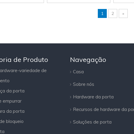
1
2
»
oria de Produto
Navegação
ardware-variedade de
Casa
ento
Sobre nós
ça da porta
Hardware da porta
e empurrar
Recursos de hardware da por
ra da porta
 de bloqueio
Soluções de porta
ta