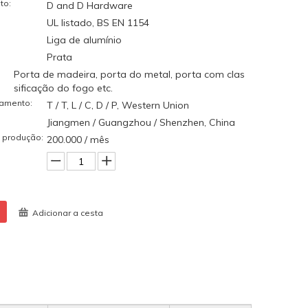
to:
D and D Hardware
UL listado, BS EN 1154
Liga de alumínio
Prata
Porta de madeira, porta do metal, porta com clas
sificação do fogo etc.
amento:
T / T, L / C, D / P, Western Union
Jiangmen / Guangzhou / Shenzhen, China
 produção:
200.000 / mês
Adicionar a cesta