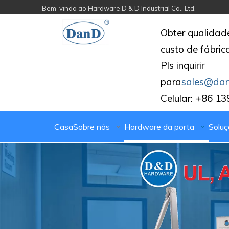
Bem-vindo ao Hardware D & D Industrial Co., Ltd.
Obter qualida
custo de fábric
Pls inquirir
para
sales@da
Celular: +86 1
Casa
Sobre nós
Hardware da porta
Soluç