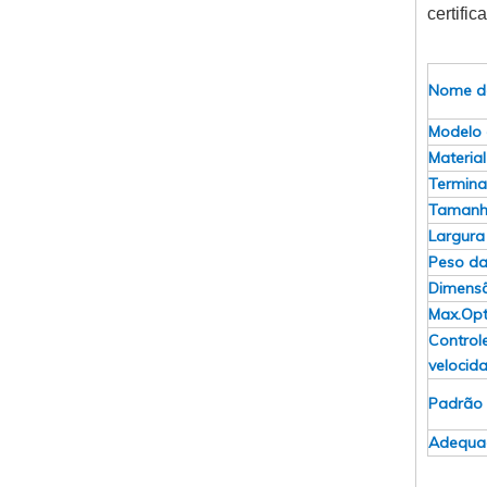
certific
Nome d
Modelo 
Material
Termina
Tamanh
Largura
Peso da
Dimens
Max.Opt
Control
velocid
Padrão
Adequa