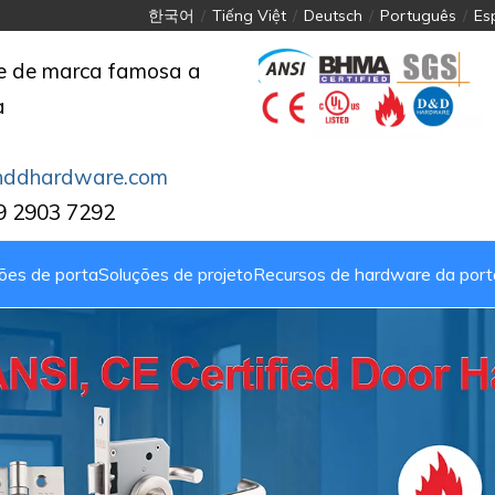
한국어
/
Tiếng Việt
/
Deutsch
/
Português
/
Es
de de marca famosa a
a
nddhardware.com
39 2903 7292
ões de porta
Soluções de projeto
Recursos de hardware da port