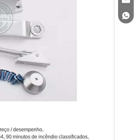
sales@
+86 139
preço / desempenho.
, 90 minutos de incêndio classificados,