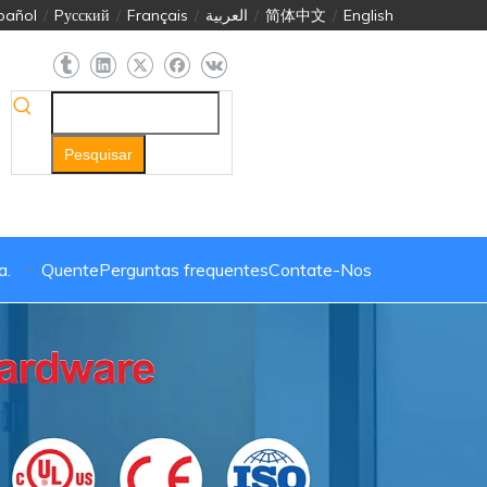
pañol
/
Pусский
/
Français
/
العربية
/
简体中文
/
English
Pesquisar
a.
Quente
Perguntas frequentes
Contate-Nos