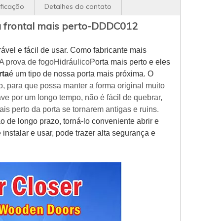
ificação
Detalhes do contato
ta frontal mais perto-DDDC012
ável e fácil de usar. Como fabricante mais
A prova de fogo
Hidráulico
Porta mais perto e eles
rta
é um tipo de nossa porta mais próxima. O
do, para que possa manter a forma original muito
e por um longo tempo, não é fácil de quebrar,
s perto da porta se tornarem antigas e ruins.
 de longo prazo, torná-lo conveniente abrir e
e instalar e usar, pode trazer alta segurança e