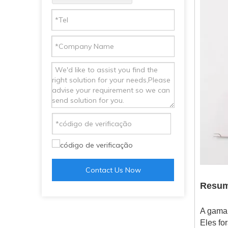
Contact Us Now
Resum
A gama 
Eles fo