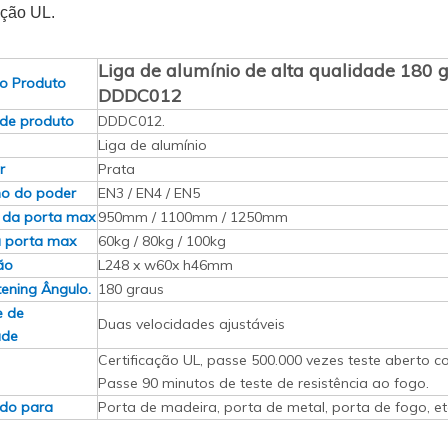
ação UL.
Liga de alumínio de alta qualidade 180 g
o Produto
DDDC012
de produto
DDDC012.
Liga de alumínio
r
Prata
o do poder
EN3 / EN4 / EN5
 da porta max
950mm / 1100mm / 1250mm
 porta max
60kg / 80kg / 100kg
ão
L248 x w60x h46mm
ening Ângulo.
180 graus
e de
Duas velocidades ajustáveis
ade
Certificação UL, passe 500.000 vezes teste aberto 
Passe 90 minutos de teste de resistência ao fogo.
do para
Porta de madeira, porta de metal, porta de fogo, et